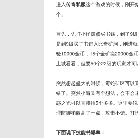
进入
传奇私服
这个游戏的时候，刚开始
个。
首先，先打小怪赚点买书钱，到了9级
是到9级买了书进入比奇矿洞，刚进就有
验10000金币，15个金矿换20000
土城看看，但要50个22级的玩家才可
突然想起盛大的时候，毒蛇矿区可以
错了。突然小编又有个想法，会不会未
惑之光可以直接招5个多多。这里要
理防御稍微高了一点，攻击不错。打怪
下面说下技能书爆率：