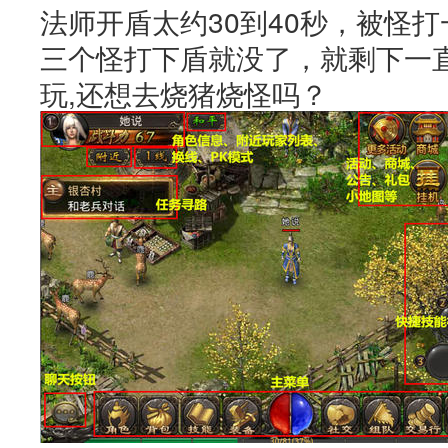
法师开盾太约30到40秒，被怪打
三个怪打下盾就没了，就剩下一
玩,还想去烧猪烧怪吗？