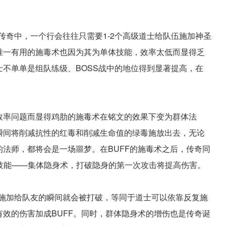
传奇中，一个行会往往只需要1-2个高级道士给队伍施加神圣
唯一有用的施毒术也因为其为单体技能，效率太低而显得乏
不单单是组队练级、BOSS战中的地位得到显著提高，在
效率问题而显得鸡肋的施毒术在铭文的效果下变为群体法
瞬间将削减抗性的红毒和削减生命值的绿毒施放出去，无论
法师，都将会是一场噩梦。在BUFF的施毒术之后，传奇同
的技能——集体隐身术，打破隐身的第一次攻击将提高伤害。
在施加给队友的瞬间就会被打破，等同于道士可以依靠反复施
效的伤害加成BUFF。同时，群体隐身术的增伤也是传奇诞