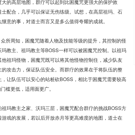
度大的高层地图，群疗可以起到比困魔咒更强大的保护效
道士配合，几乎可以保证无伤练级。试想，在高层祖玛、石
么惬意的事，对道士而言又是多么值得夸耀的成就。
，众所周知，困魔咒随着人物及技能等级的提升，其控制的怪
玛教主、祖玛教主等BOSS一样可以被困魔咒控制。以祖玛
其他祖玛怪物，困魔咒既可以将其他怪物控制住，减少队友
主的攻击力，保证队伍安全。而群疗的效果在于将队伍的整
，让队伍可以安心的站桩砍BOSS，相比于困魔咒需要较高
的门槛更低，适用面更广。
祖玛教主之家、沃玛三层，困魔咒配合群疗的挑战BOSS方
着游戏的发展，若以后开放赤月等更高难度的地图，道士在