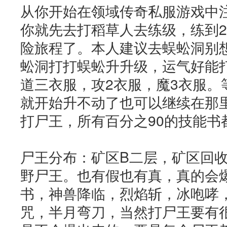
从你开始在领域
传奇私服
游戏中
你就先去打稻草人去练级，练到2
险旅程了。本人建议去蜈蚣洞别
蚣洞打打蜈蚣升升级，运气好能打
道三衣服，攻2衣服，魔3衣服。等
就开始升不动了也可以继续在那
打尸王，所有百分之90的技能书
尸王分布：矿区B二层，矿区回
野尸王。也有假也有真，真的会爆
书，神兽降临，烈焰斩，冰咆哮
咒，半月弯刀，当然打尸王要有