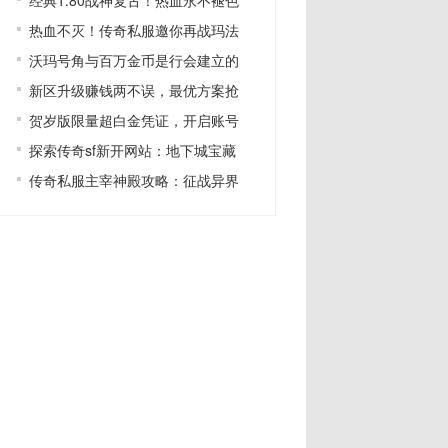
经典1.80战神复古！热血永不褪色
热血不灭！传奇私服邀你再战玛法
沃玛号角与百万金币是行会建立的
新区升级赚钱两不误，最优方案抢
贺岁版限量超白金凭证，开启账号
探索传奇sf新开网站：地下城宝藏
传奇私服主宰神殿攻略：征战异界