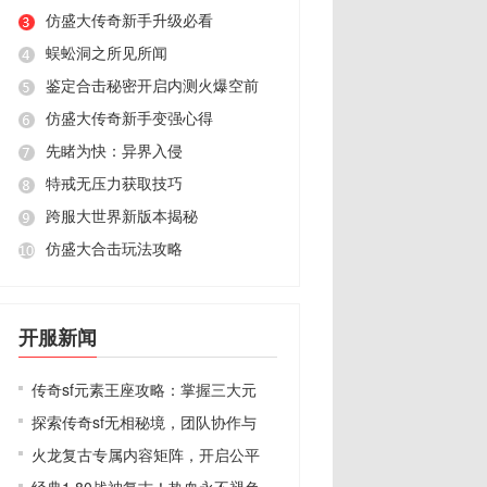
仿盛大传奇新手升级必看
蜈蚣洞之所见所闻
鉴定合击秘密开启内测火爆空前
仿盛大传奇新手变强心得
先睹为快：异界入侵
特戒无压力获取技巧
跨服大世界新版本揭秘
仿盛大合击玩法攻略
开服新闻
传奇sf元素王座攻略：掌握三大元
探索传奇sf无相秘境，团队协作与
火龙复古专属内容矩阵，开启公平