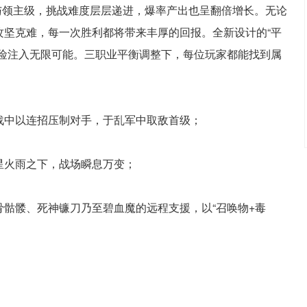
与领主级，挑战难度层层递进，爆率产出也呈翻倍增长。无论
攻坚克难，每一次胜利都将带来丰厚的回报。全新设计的“平
冒险注入无限可能。三职业平衡调整下，每位玩家都能找到属
战中以连招压制对手，于乱军中取敌首级；
星火雨之下，战场瞬息万变；
骷髅、死神镰刀乃至碧血魔的远程支援，以“召唤物+毒