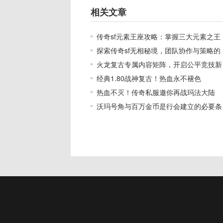
相关文章
传奇sf元素王座攻略：掌握三大元素之王
探索传奇sf无相秘境，团队协作与策略的
火龙复古专属内容矩阵，开启公平竞技新
经典1.80战神复古！热血永不褪色
热血不灭！传奇私服邀你再战玛法大陆
沃玛号角与百万金币是行会建立的必要条